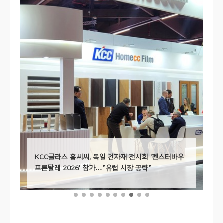
“대형 타일 감성에 마루 온기”…KCC글라스 홈씨씨,
대형 정사각 강마루 ‘숲 강마루 스톤 스퀘어’ 선봬